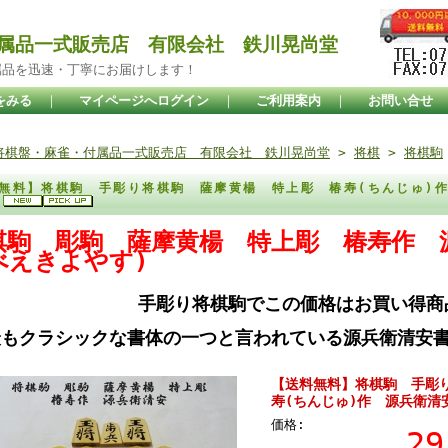
属品一式販売店 有限会社 鉄川晃尚堂
属品を迅速・丁寧にお届けします！
をみる
｜
マイページへログイン
｜
ご利用案内
｜
お問い合せ
将棋盤・麻雀・付属品一式販売店 有限会社 鉄川晃尚堂
>
将棋
>
将棋駒
無料】将棋駒 手彫り将棋駒 薩摩黄楊 特上彫 椿寿(ちんじゅ)
)
棋駒 彫駒 薩摩黄楊 特上彫 椿寿作 
べえきよやす)
手彫り将棋駒でこの価格はお買い得商
最もクラシックな書体の一つと言われている源兵衛清安書
【送料無料】将棋駒 手彫
寿(ちんじゅ)作 源兵衛清
価格:
2