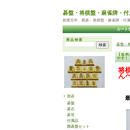
碁盤・将棋盤・麻雀牌・付
創業百年、囲碁・将棋盤・麻雀牌・付
カート
商品検索
碁盤・
【送料
やす
将
ん
囲碁
碁盤
碁石
碁笥
付属品
囲碁盤セット