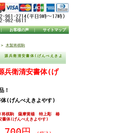
｜
お客様の声
｜
サイトマップ
>
木製将棋駒
作 源兵衛清安書体(げんべえきよ
源兵衛清安書体(げ
品！
体(げんべえきよやす)
り将棋駒 薩摩黄楊 特上彫 椿
安書体(げんべえきよやす)
9,700円