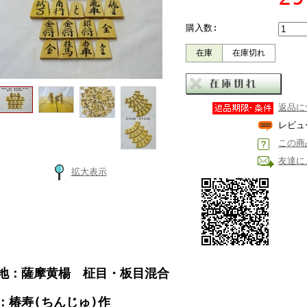
購入数:
在庫
在庫切れ
返品に
レビュ
この商
友達に
拡大表示
地：薩摩黄楊 柾目・板目混合
：椿寿(ちんじゅ)作