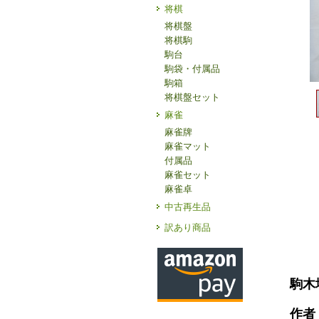
将棋
将棋盤
将棋駒
駒台
駒袋・付属品
駒箱
将棋盤セット
麻雀
麻雀牌
麻雀マット
付属品
麻雀セット
麻雀卓
中古再生品
訳あり商品
駒木
作者