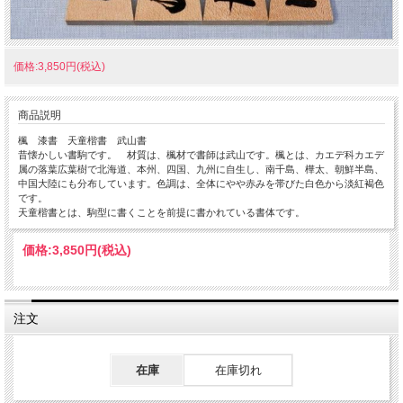
価格:3,850円(税込)
商品説明
楓 漆書 天童楷書 武山書
昔懐かしい書駒です。 材質は、楓材で書師は武山です。楓とは、カエデ科カエデ
属の落葉広葉樹で北海道、本州、四国、九州に自生し、南千島、樺太、朝鮮半島、
中国大陸にも分布しています。色調は、全体にやや赤みを帯びた白色から淡紅褐色
です。
天童楷書とは、駒型に書くことを前提に書かれている書体です。
価格:
3,850円
(税込)
注文
在庫
在庫切れ