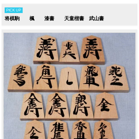
PICK UP
将棋駒 楓 漆書 天童楷書 武山書