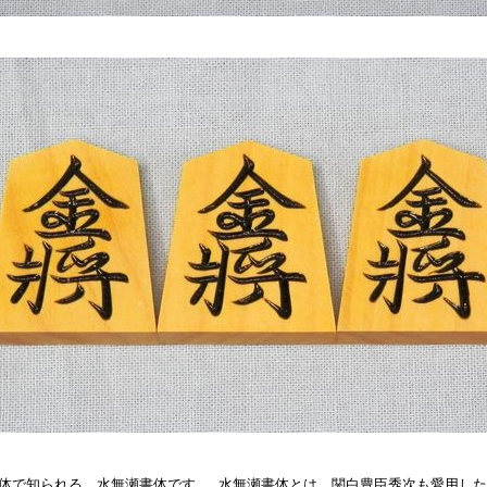
体で知られる、水無瀬書体です。 水無瀬書体とは、関白豊臣秀次も愛用し