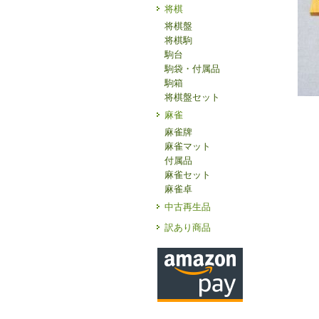
将棋
将棋盤
将棋駒
駒台
駒袋・付属品
駒箱
将棋盤セット
麻雀
麻雀牌
麻雀マット
付属品
麻雀セット
麻雀卓
中古再生品
訳あり商品