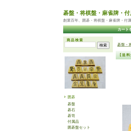
碁盤・将棋盤・麻雀牌・付
創業百年、囲碁・将棋盤・麻雀牌・付
カート
商品検索
碁盤・
【送
【送
四
囲碁
碁盤
碁石
碁笥
付属品
囲碁盤セット