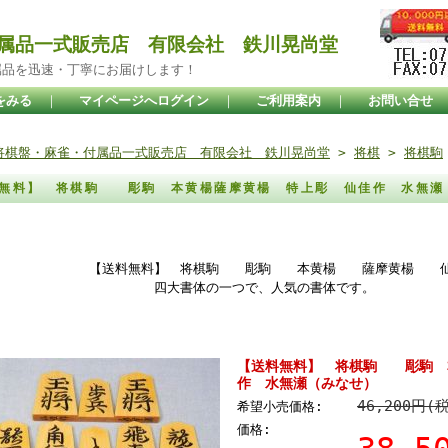
属品一式販売店 有限会社 鉄川晃尚堂
属品を迅速・丁寧にお届けします！
をみる
｜
マイページへログイン
｜
ご利用案内
｜
お問い合せ
将棋盤・麻雀・付属品一式販売店 有限会社 鉄川晃尚堂
>
将棋
>
将棋駒
料無料】 将棋駒 彫駒 本黄楊薩摩黄楊 特上彫 仙佳作 水無
料無料】 将棋駒 彫駒 本黄楊 薩摩黄楊 仙佳作
大書体の一つで、人気の書体です。
【送料無料】 将棋駒 彫駒 
作 水無瀬（みなせ）
46,200円(
希望小売価格:
価格: