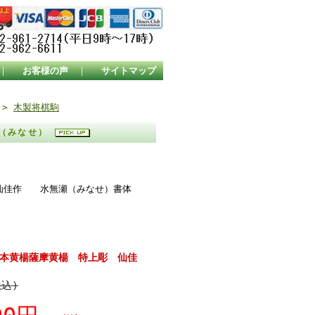
｜
お客様の声
｜
サイトマップ
>
木製将棋駒
瀬（みなせ）
 水無瀬（みなせ）書体
本黄楊薩摩黄楊 特上彫 仙佳
税込)