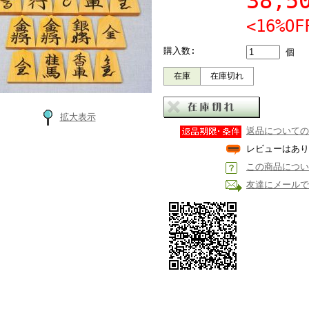
38,
<16%OF
購入数:
個
在庫
在庫切れ
拡大表示
返品についての
レビューはあり
この商品につい
友達にメールで