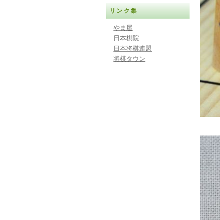
リンク集
やま屋
日本棋院
日本将棋連盟
将棋タウン